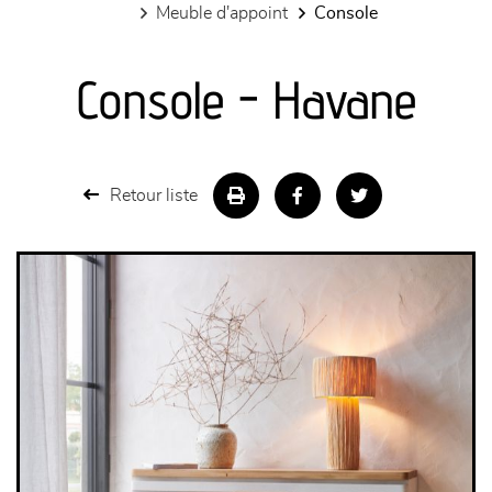
meuble d'appoint
console
canapés et fauteuils
Console - Havane
séjours
meubles de complément
Retour liste
chambres et dressing
literie
décoration