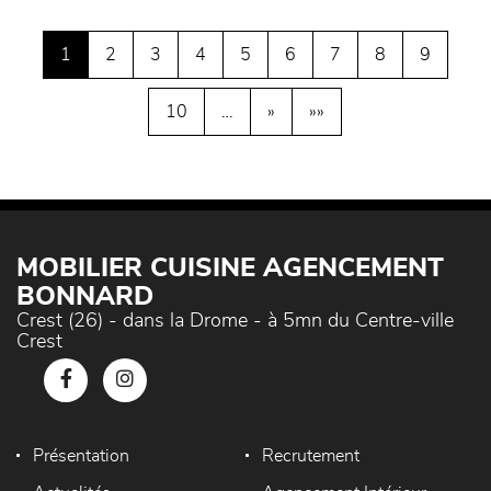
1
2
3
4
5
6
7
8
9
10
…
»
»»
MOBILIER CUISINE AGENCEMENT
BONNARD
Crest (26) - dans la Drome - à 5mn du Centre-ville
Crest
Présentation
Recrutement