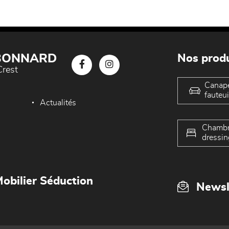
 BONNARD
Nos produ
Crest
Canap
fauteui
Actualités
Chambr
dressin
obilier Séduction
Newsl