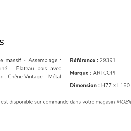
s
ne massif - Assemblage :
Référence :
29391
atiné - Plateau bois avec
Marque :
ARTCOPI
ion : Chêne Vintage - Métal
Dimension :
H77 x L180
le est disponible sur commande dans votre magasin
MOBI