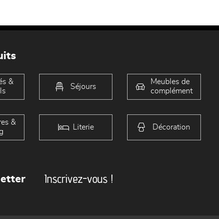
its
és &
Meubles de
Séjours
ls
complément
es &
Literie
Décoration
g
Inscrivez-vous !
etter