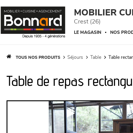
Panneau de gestion des cookies
MOBILIER C
Crest (26)
LE MAGASIN
NOS PROD
séjours
table
table recta
TOUS NOS PRODUITS
Table de repas rectangul