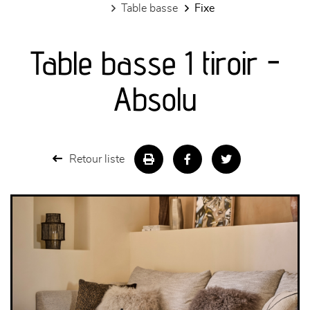
table basse
fixe
canapés et fauteuils
Table basse 1 tiroir -
séjours
Absolu
meubles de complément
chambres et dressing
Retour liste
literie
décoration