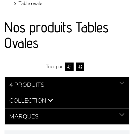
table ovale
canapés et fauteuils
Nos produits Tables
séjours
Ovales
meubles de complément
chambres et dressing
Trier par
literie
4 PRODUITS
décoration
COLLECTION
MARQUES