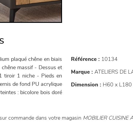
s
ium plaqué chêne en biais
Référence :
10134
n chêne massif - Dessus et
Marque :
ATELIERS DE 
 tiroir 1 niche - Pieds en
vernis de fond PU acrylique
Dimension :
H60 x L180 
teintes : bicolore bois doré
 sur commande dans votre magasin
MOBILIER CUISIN