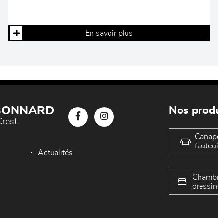
En savoir plus
 BONNARD
Nos produ
Crest
Canap
fauteui
Actualités
Chambr
dressin