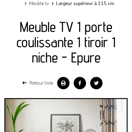
meuble tv
largeur supérieur à 115 cm
canapés et fauteuils
Meuble TV 1 porte
séjours
coulissante 1 tiroir 1
meubles de complément
niche - Epure
chambres et dressing
literie
Retour liste
décoration