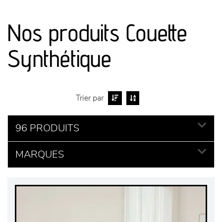
canapés et fauteuils
Nos produits Couette
séjours
Synthétique
meubles de complément
chambres et dressing
Trier par
literie
96 PRODUITS
MARQUES
décoration