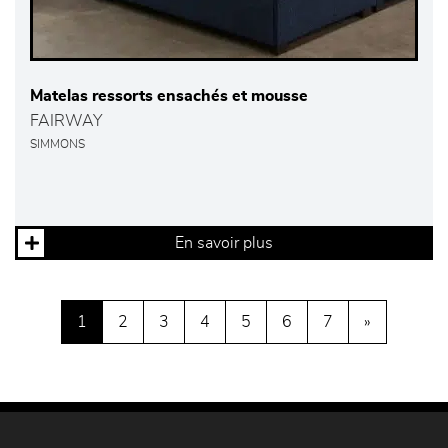
Matelas ressorts ensachés et mousse
FAIRWAY
SIMMONS
En savoir plus
1
2
3
4
5
6
7
»