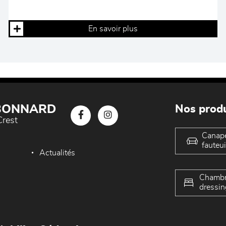
En savoir plus
 BONNARD
Nos produ
Crest
Canap
fauteui
Actualités
Chambr
dressin