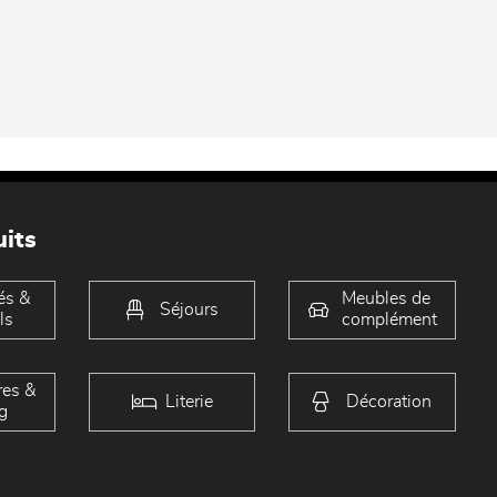
its
és &
Meubles de
Séjours
ls
complément
es &
Literie
Décoration
g