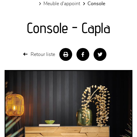
meuble d'appoint
console
canapés et fauteuils
Console - Capla
séjours
meubles de complément
Retour liste
chambres et dressing
literie
décoration