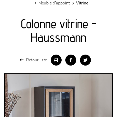
meuble d'appoint
vitrine
canapés et fauteuils
Colonne vitrine -
séjours
Haussmann
meubles de complément
chambres et dressing
Retour liste
literie
décoration