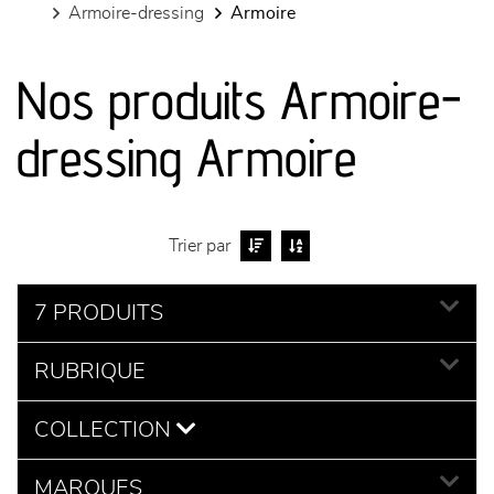
armoire-dressing
armoire
canapés et fauteuils
Nos produits Armoire-
séjours
dressing Armoire
meubles de complément
chambres et dressing
Trier par
literie
7 PRODUITS
décoration
RUBRIQUE
COLLECTION
MARQUES