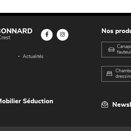
 BONNARD
Nos produ
Crest
Canap
fauteui
Actualités
Chambr
dressin
obilier Séduction
Newsl