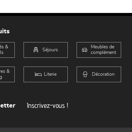
its
és &
Meubles de
Séjours
ls
complément
es &
Literie
Décoration
g
Inscrivez-vous !
etter