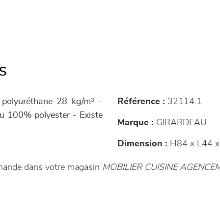
s
 polyuréthane 28 kg/m³ -
Référence :
32114.1
ssu 100% polyester - Existe
Marque :
GIRARDEAU
Dimension :
H84 x L44 x
mmande dans votre magasin
MOBILIER CUISINE AGENC