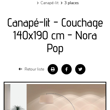
canapé-lit
3 places
canapés et fauteuils
Canapé-lit - Couchage
séjours
140x190 cm - Nora
meubles de complément
Pop
chambres et dressing
literie
Retour liste
décoration