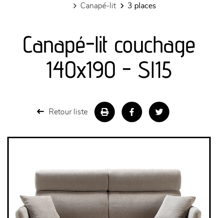
canapé-lit
3 places
canapés et fauteuils
Canapé-lit couchage
séjours
140x190 - Sl15
meubles de complément
chambres et dressing
Retour liste
literie
décoration