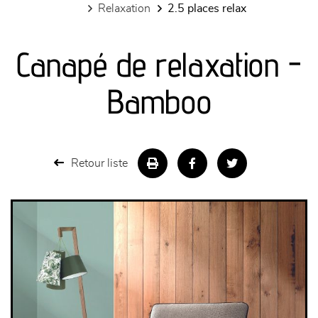
relaxation
2.5 places relax
canapés et fauteuils
Canapé de relaxation -
séjours
Bamboo
meubles de complément
chambres et dressing
Retour liste
literie
décoration