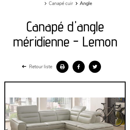
canapé cuir
angle
canapés et fauteuils
Canapé d'angle
séjours
méridienne - Lemon
meubles de complément
chambres et dressing
Retour liste
literie
décoration