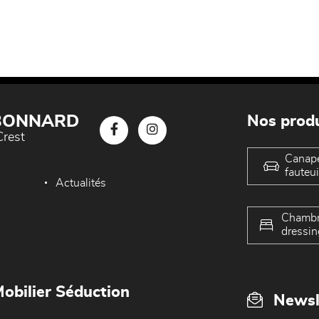
 BONNARD
Nos produ
Crest
Canap
fauteui
Actualités
Chambr
dressin
obilier Séduction
Newsl