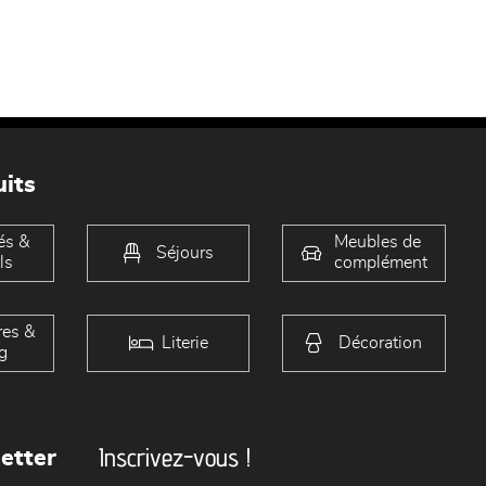
its
és &
Meubles de
Séjours
ls
complément
es &
Literie
Décoration
g
Inscrivez-vous !
etter