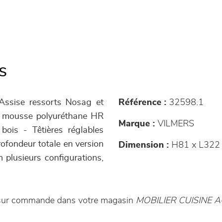
s
 Assise ressorts Nosag et
Référence :
32598.1
r mousse polyuréthane HR
Marque :
VILMERS
ois - Têtières réglables
rofondeur totale en version
Dimension :
H81 x L322
n plusieurs configurations,
e sur commande dans votre magasin
MOBILIER CUISINE