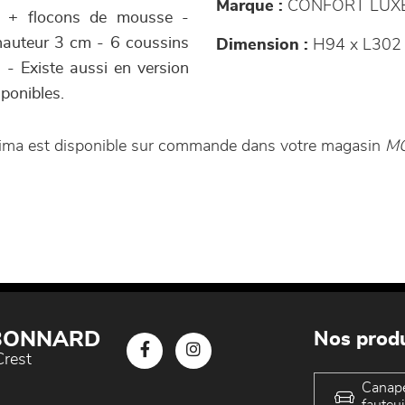
Marque :
CONFORT LUX
m³ + flocons de mousse -
 hauteur 3 cm - 6 coussins
Dimension :
H94 x L302 
 - Existe aussi en version
sponibles.
ltima est disponible sur commande dans votre magasin
MO
 BONNARD
Nos produ
Crest
Canap
fauteui