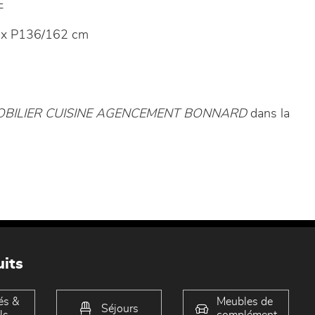
E
x P136/162 cm
BILIER CUISINE AGENCEMENT BONNARD
dans la
its
és &
Meubles de
Séjours
ls
complément