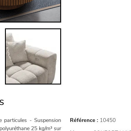
s
e particules - Suspension
Référence :
10450
 polyuréthane 25 kg/m³ sur