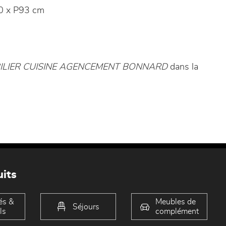
0 x P93 cm
ILIER CUISINE AGENCEMENT BONNARD
dans la
its
és &
Meubles de
Séjours
ls
complément