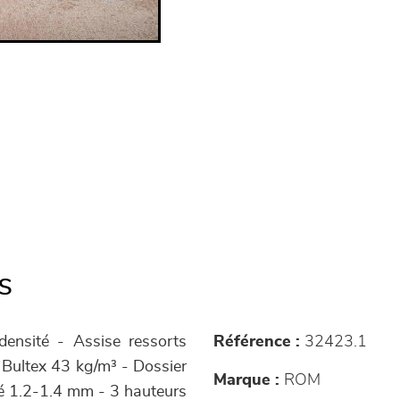
s
densité - Assise ressorts
Référence :
32423.1
 Bultex 43 kg/m³ - Dossier
Marque :
ROM
é 1.2-1.4 mm - 3 hauteurs