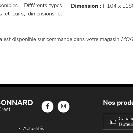
ponibles - Différents types
Dimension :
H104 x L18
us et cuirs, dimensions et
ia est disponible sur commande dans votre magasin
MOB
 BONNARD
Nos produ
Crest
Canap
fauteui
Actualités