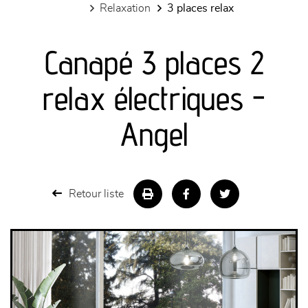
relaxation
3 places relax
canapés et fauteuils
Canapé 3 places 2
séjours
relax électriques -
meubles de complément
Angel
chambres et dressing
literie
Retour liste
décoration