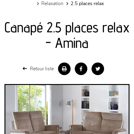
relaxation
2.5 places relax
canapés et fauteuils
Canapé 2.5 places relax
séjours
- Amina
meubles de complément
chambres et dressing
Retour liste
literie
décoration