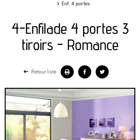
enf. 4 portes
canapés et fauteuils
4-Enfilade 4 portes 3
séjours
tiroirs - Romance
meubles de complément
chambres et dressing
Retour liste
literie
décoration