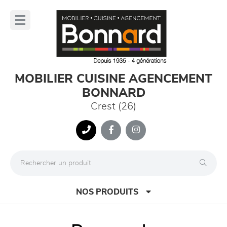
Panneau de gestion des cookies
lose
nu
MOBILIER CUISINE AGENCEMENT
BONNARD
Crest (26)
NOS PRODUITS