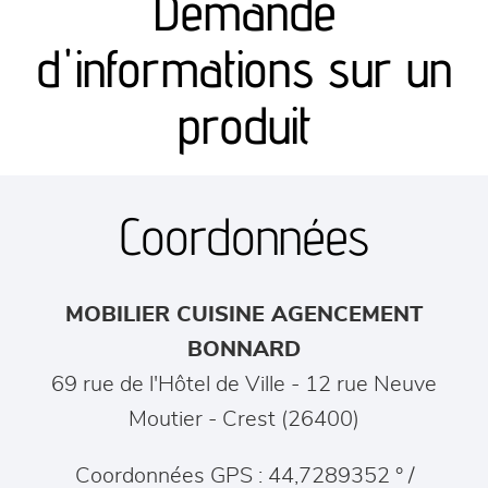
Demande
canapés et fauteuils
d'informations sur un
séjours
produit
meubles de complément
Coordonnées
chambres et dressing
literie
MOBILIER CUISINE AGENCEMENT
décoration
BONNARD
69 rue de l'Hôtel de Ville - 12 rue Neuve
Moutier
-
Crest
(
26400
)
Coordonnées GPS : 44,7289352 ° /