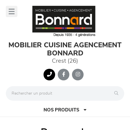
Panneau de gestion des cookies
lose
nu
MOBILIER CUISINE AGENCEMENT
BONNARD
Crest (26)
NOS PRODUITS