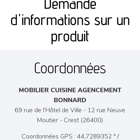
Demande
canapés et fauteuils
d'informations sur un
séjours
produit
meubles de complément
Coordonnées
chambres et dressing
literie
MOBILIER CUISINE AGENCEMENT
décoration
BONNARD
69 rue de l'Hôtel de Ville - 12 rue Neuve
Moutier
-
Crest
(
26400
)
Coordonnées GPS : 44,7289352 ° /