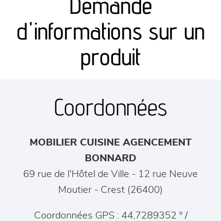
Demande
canapés et fauteuils
d'informations sur un
séjours
produit
meubles de complément
Coordonnées
chambres et dressing
literie
MOBILIER CUISINE AGENCEMENT
décoration
BONNARD
69 rue de l'Hôtel de Ville - 12 rue Neuve
Moutier
-
Crest
(
26400
)
Coordonnées GPS : 44,7289352 ° /