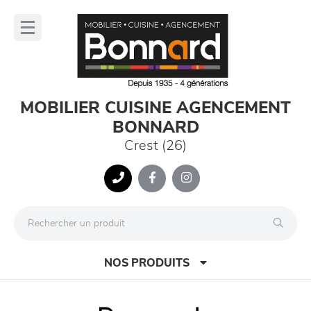
Panneau de gestion des cookies
lose
nu
MOBILIER CUISINE AGENCEMENT
BONNARD
Crest (26)
NOS PRODUITS