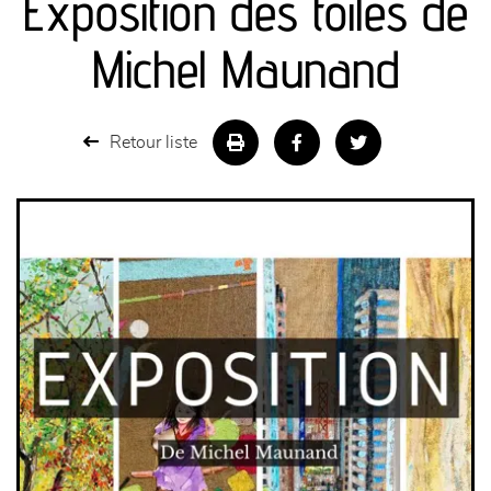
Exposition des toiles de
canapés et fauteuils
Michel Maunand
séjours
Retour liste
meubles de complément
chambres et dressing
literie
décoration