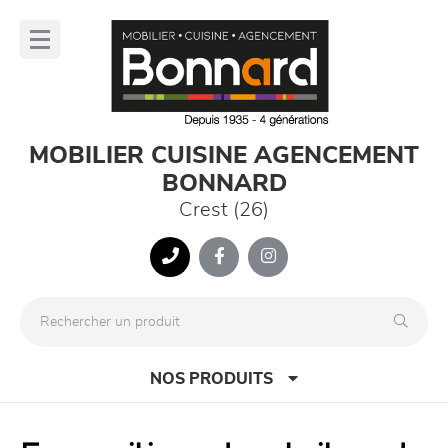
Panneau de gestion des cookies
lose
nu
MOBILIER CUISINE AGENCEMENT
BONNARD
Crest (26)
NOS PRODUITS